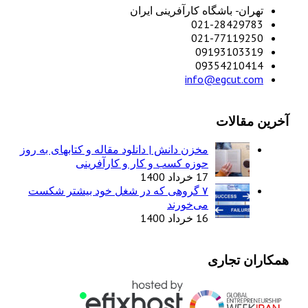
تهران- باشگاه کارآفرینی ایران
021-28429783
021-77119250
09193103319
09354210414
info@egcut.com
آخرین مقالات
مخزن دانش | دانلود مقاله و کتابهای به روز
حوزه کسب و کار و کارآفرینی
17 خرداد 1400
۷ گروهی که در شغل خود بیشتر شکست
می‌خورند
16 خرداد 1400
همکاران تجاری