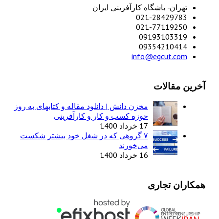
تهران- باشگاه کارآفرینی ایران
021-28429783
021-77119250
09193103319
09354210414
info@egcut.com
آخرین مقالات
مخزن دانش | دانلود مقاله و کتابهای به روز
حوزه کسب و کار و کارآفرینی
17 خرداد 1400
۷ گروهی که در شغل خود بیشتر شکست
می‌خورند
16 خرداد 1400
همکاران تجاری