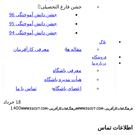
جشن فارغ التحصیلی
جشن دانش آموختگی 96
جشن دانش آموختگی 95
جشن دانش آموختگی 94
بلاگ
مقاله ها
معرفی کارآفرینان
فروشگاه
درباره ما
معرفی باشگاه
هیأت مدیره باشگاه
اعضای باشگاه
تماس با ما
18 خرداد
1400
ﻓﺮﻫﻨﮓﻟﻐﺎتﮐﺎرآﻓﺮﯾﻨﯽ-WWW.EGCUT.COM
ﻓﺮﻫﻨﮓﻟﻐﺎتﮐﺎرآﻓﺮﯾﻨﯽ-WWW.EGCUT.COM
اطلاعات تماس