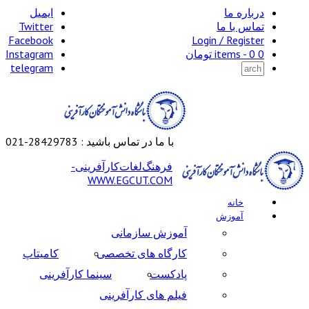
درباره ما
ایمیل
تماس با ما
Twitter
Facebook
Login / Register
0 items -
0
تومان
Instagram
telegram
با ما در تماس باشید : 28429783-021
ﻓﺮﻫﻨﮓﻟﻐﺎتﮐﺎرآﻓﺮﯾﻨﯽ-
WWW.EGCUT.COM
خانه
آموزش
آموزش سازمانی
کارگاه های تخصصی
کامیتاپ
پادکست
سینما کارآفرینی
فیلم های کارآفرینی