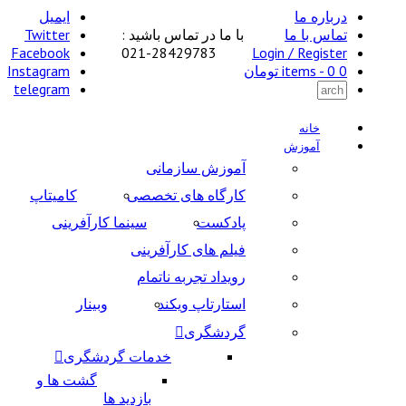
درباره ما
ایمیل
تماس با ما
با ما در تماس باشید :
Twitter
Facebook
28429783-021
Login / Register
0 items -
0
تومان
Instagram
telegram
خانه
آموزش
آموزش سازمانی
کارگاه های تخصصی
کامیتاپ
پادکست
سینما کارآفرینی
فیلم های کارآفرینی
رویداد تجربه ناتمام
استارتاپ ویکند
وبینار
گردشگری
خدمات گردشگری
گشت ها و
بازدید ها