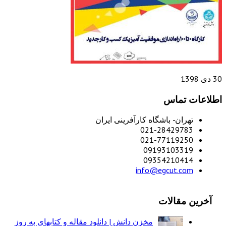
30 دی 1398
اطلاعات تماس
تهران- باشگاه کارآفرینی ایران
021-28429783
021-77119250
09193103319
09354210414
info@egcut.com
آخرین مقالات
مخزن دانش | دانلود مقاله و کتابهای به روز