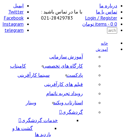
درباره ما
ایمیل
تماس با ما
با ما در تماس باشید :
Twitter
Facebook
28429783-021
Login / Register
0 items -
0
تومان
Instagram
telegram
خانه
آموزش
آموزش سازمانی
کارگاه های تخصصی
کامیتاپ
پادکست
سینما کارآفرینی
فیلم های کارآفرینی
رویداد تجربه ناتمام
استارتاپ ویکند
وبینار
گردشگری
خدمات گردشگری
گشت ها و
بازدید ها