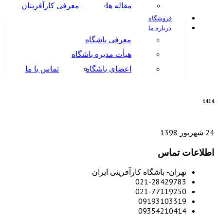
مقاله ها
معرفی کارآفرینان
فروشگاه
درباره ما
معرفی باشگاه
هیأت مدیره باشگاه
اعضای باشگاه
تماس با ما
14
14
24 شهریور 1398
اطلاعات تماس
تهران- باشگاه کارآفرینی ایران
021-28429783
021-77119250
09193103319
09354210414