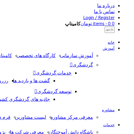
درباره ما
تماس با ما
Login / Register
0 items -
0
تومان
کامیتاپ
خانه
آموزش
آموزش سازمانی
کارگاه های تخصصی
کامیتا
گردشگری
خدمات گردشگری
گشت ها و بازدید ها
رزرو
توسعه گردشگری
جاذبه های گردشگری کشو
مشاوره
معرفی مرکز مشاوره
لیست مشاورین
فرم د
خدمات
باشگاه دانش آموختگان
معرفی شرکت ها
پژ