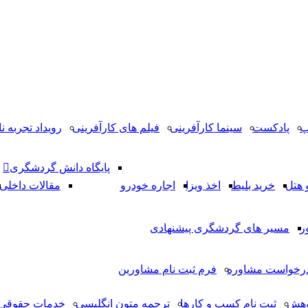
پ
پادکست
سینما کارآفرینی
فیلم های کارآفرینی
رویداد تجربه نا
پایگاه دانش گردشگری
 هتل
خرید بلیط
اخذ ویزا
اجاره خودرو
مقالات داخلی
ر
مسیر های گردشگری پیشنهادی
رخواست مشاوره
فرم ثبت نام مشاورین
وهش
ثبت نام کسب و کارها
ترجمه متون انگلیسی
خدمات حقوقی 