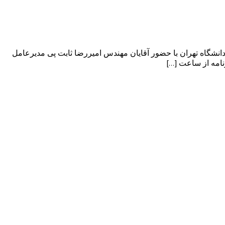
میتاپ با محوریت صنایع غذایی در تاریخ ۲۴ اردیبهشت ۱۳۹۸ در دانشکده کارآفرینی دانشگاه تهران با حضور آقایان مهندس امیررضا ثابت پی مدیرعامل
نامه از ساعت […]