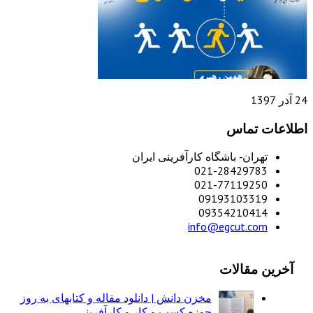
24 آذر 1397
اطلاعات تماس
تهران- باشگاه کارآفرینی ایران
021-28429783
021-77119250
09193103319
09354210414
info@egcut.com
آخرین مقالات
مخزن دانش | دانلود مقاله و کتابهای به روز
حوزه کسب و کار و کارآفرینی