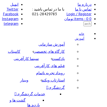
درباره ما
ایمیل
تماس با ما
با ما در تماس باشید :
Twitter
Facebook
28429783-021
Login / Register
0 items -
0
تومان
Instagram
telegram
خانه
آموزش
آموزش سازمانی
کارگاه های تخصصی
کامیتاپ
پادکست
سینما کارآفرینی
فیلم های کارآفرینی
رویداد تجربه ناتمام
استارتاپ ویکند
وبینار
گردشگری
خدمات گردشگری
گشت ها و
بازدید ها