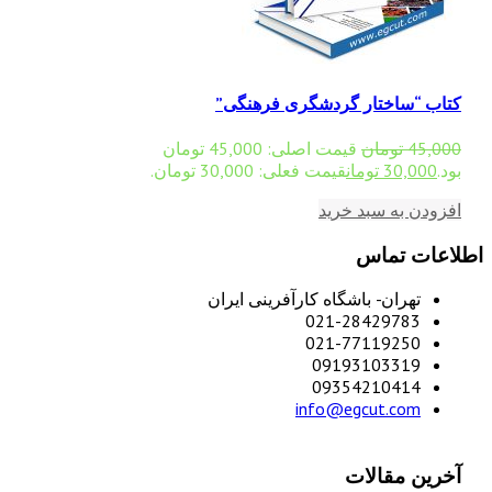
کتاب “ساختار گردشگری فرهنگی”
45,000
تومان
قیمت اصلی: 45,000 تومان
بود.
30,000
تومان
قیمت فعلی: 30,000 تومان.
افزودن به سبد خرید
اطلاعات تماس
تهران- باشگاه کارآفرینی ایران
021-28429783
021-77119250
09193103319
09354210414
info@egcut.com
آخرین مقالات