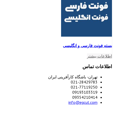
بسته فونت فارسی و انگلیسی
اطلاعات بیشتر
اطلاعات تماس
تهران- باشگاه کارآفرینی ایران
021-28429783
021-77119250
09193103319
09354210414
info@egcut.com