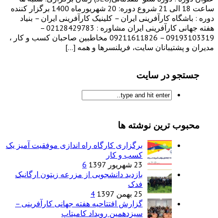
ساعت 18 الی 21 شروع دوره: 20 شهریورماه 1400 برگزار کننده
دوره : باشگاه کارآفرینی ایران – کلینیک کارآفرینی ایران – بنیاد
هفته جهانی کارآفرینی ایران مشاوره : 02128429783 –
09193103319 – 09211611826 مخاطبین صاحبان کسب و کار ،
مدیران و پشتیبانان سایت، فریلنسرها و همه […]
جستجو در سایت
محبوب ترین نوشته ها
برگزاری کارگاه راه اندازی موفقیت آمیز یک
کسب و کار
23 شهریور 1397
6
بازدید دانشجویی از مزرعه زیتون ارگانیک
فدک
25 بهمن 1397
4
گزارش افتتاحیه هفته جهانی کارآفرینی –
سیزدهمین رویداد کامیتاپ