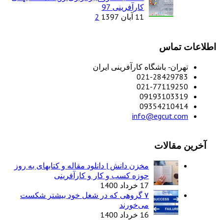
کارآفرینی 97
11 آبان 1397
2
اطلاعات تماس
تهران- باشگاه کارآفرینی ایران
021-28429783
021-77119250
09193103319
09354210414
info@egcut.com
آخرین مقالات
مخزن دانش | دانلود مقاله و کتابهای به روز
حوزه کسب و کار و کارآفرینی
17 خرداد 1400
۷ گروهی که در شغل خود بیشتر شکست
می‌خورند
16 خرداد 1400