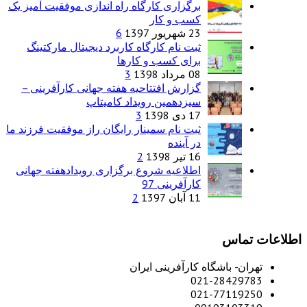
برگزاری کارگاه راه اندازی موفقیت آمیز یک
کسب و کار
23 شهریور 1397
6
ثبت نام کارگاه کاربرد دیجیتال مارکتینگ
برای کسب و کارها
08 مرداد 1398
3
گزارش افتتاحیه هفته جهانی کارآفرینی –
سیزدهمین رویداد کامیتاپ
17 دی 1398
3
ثبت نام سمینار رایگان راز موفقیت فرزند ما
در آینده
16 تیر 1398
2
اطلاعیه شروع برگزاری رویدادهفته جهانی
کارآفرینی 97
11 آبان 1397
2
اطلاعات تماس
تهران- باشگاه کارآفرینی ایران
021-28429783
021-77119250