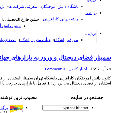
خدمات
باشگاه دانش آموختگان
معرفی شرکت ها
پژ
رویدادها
هفته جهانی کارآفرینی
جشن فارغ التحصیلی
جشن دانش آمو
درباره ما
معرفی باشگاه
هیأت مدیره باشگاه
اعضای با
سمینار فضای دیجیتال و ورود به بازارهای جها
24 آذر 1397
اخبار کانون
0 Comment
کانون دانش آموختگان کارآفرینی دانشگاه تهران سمینار”استفاده از فضا
استفاده از فضای دیجیتال می پردازد : 1. تعامل با بازارهای خارجی با استفاده از دیجیتال مارکتینگ 2. برونسپاری و فریلنسینگ (دورکاری) […]
جستجو در سایت
محبوب ترین نوشته 
برگزا
23 شهریور 1397