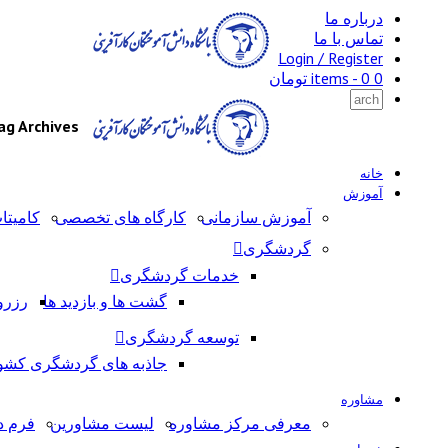
درباره ما
تماس با ما
Login / Register
0 items -
0
تومان
Tag Archives: رونسپاری و فریلن
خانه
آموزش
آموزش سازمانی
کارگاه های تخصصی
کامیتا
گردشگری
خدمات گردشگری
گشت ها و بازدید ها
رزرو
توسعه گردشگری
جاذبه های گردشگری کشو
مشاوره
معرفی مرکز مشاوره
لیست مشاورین
فرم د