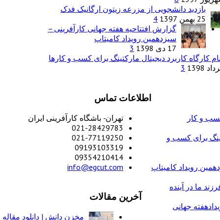
بازدید دانشجویی از مزرعه زیتون ارگانیک فدک
25 بهمن 1397
4
گزارش افتتاحیه هفته جهانی کارآفرینی –
سیزدهمین رویداد کامیتاپ
17 دی 1398
3
ام کارگاه کاربرد دیجیتال مارکتینگ برای کسب و کارها
3
اطلاعات تماس
کسب و کار
تهران- باشگاه کارآفرینی ایران
021-28429783
تینگ برای کسب و
021-77119250
09193103319
09354210414
همین رویداد کامیتاپ
info@egcut.com
زند ما در آینده
آخرین مقالات
دادهفته جهانی
مخزن دانش | دانلود مقاله 