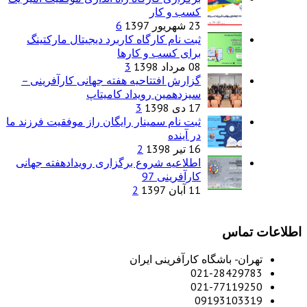
کسب و کار
23 شهریور 1397
6
ثبت نام کارگاه کاربرد دیجیتال مارکتینگ
برای کسب و کارها
08 مرداد 1398
3
گزارش افتتاحیه هفته جهانی کارآفرینی –
سیزدهمین رویداد کامیتاپ
17 دی 1398
3
ثبت نام سمینار رایگان راز موفقیت فرزند ما
در آینده
16 تیر 1398
2
اطلاعیه شروع برگزاری رویدادهفته جهانی
کارآفرینی 97
11 آبان 1397
2
اطلاعات تماس
تهران- باشگاه کارآفرینی ایران
021-28429783
021-77119250
09193103319