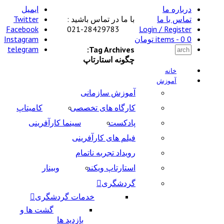
درباره ما
ایمیل
تماس با ما
با ما در تماس باشید :
Twitter
Facebook
28429783-021
Login / Register
0 items -
0
تومان
Instagram
telegram
Tag Archives:
چگونه استارتاپ
خانه
آموزش
آموزش سازمانی
کارگاه های تخصصی
کامیتاپ
پادکست
سینما کارآفرینی
فیلم های کارآفرینی
رویداد تجربه ناتمام
استارتاپ ویکند
وبینار
گردشگری
خدمات گردشگری
گشت ها و
بازدید ها