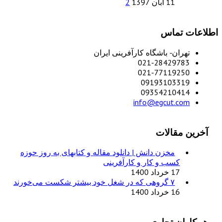
11 آبان 1397
2
اطلاعات تماس
تهران- باشگاه کارآفرینی ایران
021-28429783
021-77119250
09193103319
09354210414
info@egcut.com
آخرین مقالات
مخزن دانش | دانلود مقاله و کتابهای به روز حوزه
کسب و کار و کارآفرینی
17 خرداد 1400
۷ گروهی که در شغل خود بیشتر شکست می‌خورند
16 خرداد 1400