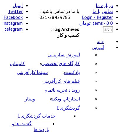
درباره ما
ایمیل
تماس با ما
با ما در تماس باشید :
Twitter
Facebook
28429783-021
Login / Register
0 items -
0
تومان
Instagram
telegram
Tag Archives:
کسب و کار
خانه
آموزش
آموزش سازمانی
کارگاه های تخصصی
کامیتاپ
پادکست
سینما کارآفرینی
فیلم های کارآفرینی
رویداد تجربه ناتمام
استارتاپ ویکند
وبینار
گردشگری
خدمات گردشگری
گشت ها و
بازدید ها