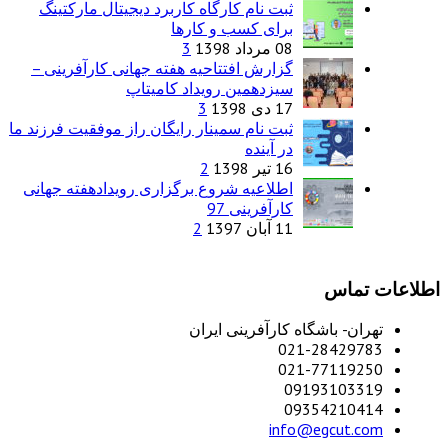
ثبت نام کارگاه کاربرد دیجیتال مارکتینگ
برای کسب و کارها
08 مرداد 1398
3
گزارش افتتاحیه هفته جهانی کارآفرینی –
سیزدهمین رویداد کامیتاپ
17 دی 1398
3
ثبت نام سمینار رایگان راز موفقیت فرزند ما
در آینده
16 تیر 1398
2
اطلاعیه شروع برگزاری رویدادهفته جهانی
کارآفرینی 97
11 آبان 1397
2
اطلاعات تماس
تهران- باشگاه کارآفرینی ایران
021-28429783
021-77119250
09193103319
09354210414
info@egcut.com