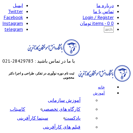
درباره ما
ایمیل
تماس با ما
Twitter
Facebook
Login / Register
0 items -
0
تومان
Instagram
telegram
با ما در تماس باشید : 28429783-021
ثبت نام دوره نوآوری در تفکر، طراحی و اجرا دکتر
محجوبی
خانه
آموزش
آموزش سازمانی
کارگاه های تخصصی
کامیتاپ
پادکست
سینما کارآفرینی
فیلم های کارآفرینی