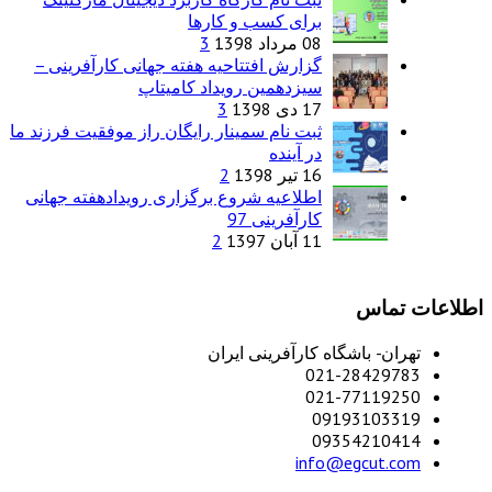
برای کسب و کارها
08 مرداد 1398
3
گزارش افتتاحیه هفته جهانی کارآفرینی –
سیزدهمین رویداد کامیتاپ
17 دی 1398
3
ثبت نام سمینار رایگان راز موفقیت فرزند ما
در آینده
16 تیر 1398
2
اطلاعیه شروع برگزاری رویدادهفته جهانی
کارآفرینی 97
11 آبان 1397
2
اطلاعات تماس
تهران- باشگاه کارآفرینی ایران
021-28429783
021-77119250
09193103319
09354210414
info@egcut.com