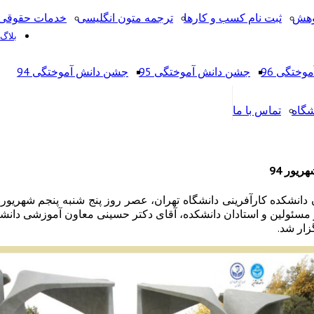
وهش
ثبت نام کسب و کارها
ترجمه متون انگلیسی
خدمات حقوقی 
بلاگ
ختگی 96
جشن دانش آموختگی 95
جشن دانش آموختگی 94
شگاه
تماس با ما
یور 94
زار شد.