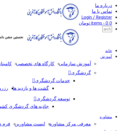
درباره ما
تماس با ما
Login / Register
0 items -
0
تومان
نخستین جشن دانش
خانه
آموزش
آموزش سازمانی
کارگاه های تخصصی
کامیتا
گردشگری
خدمات گردشگری
گشت ها و بازدید ها
رزرو
توسعه گردشگری
جاذبه های گردشگری کشو
مشاوره
معرفی مرکز مشاوره
لیست مشاورین
فرم د