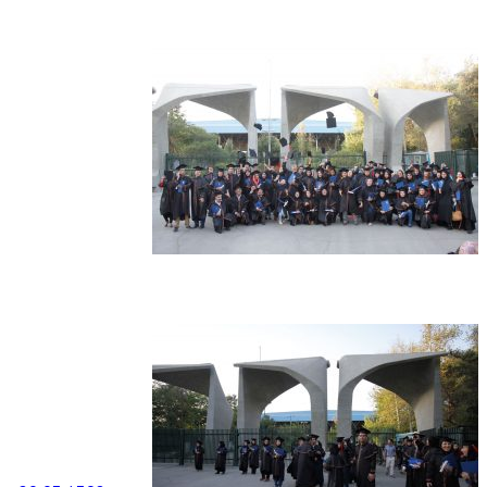
jashn-94-26
jashn-94-25
2 مهر 1404
One Response to
نخستین جشن دانش آموختگان کارآفرینی