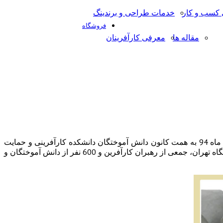
کسب و کار
خدمات طراحی و برندینگ
فروشگاه
مقاله ها
معرفی کارآفرینان
همزمان با میلاد پربرکت امام رضا (ع) نخستین جشن دانش آموختگان دانشکده کارآفرینی دانشگاه تهران، عصر روز پنج شنبه پنجم شهریور ماه 94 به همت کانون دانش آموختگان دانشکده کارآفرینی و حمایت
معاونت دانشجویی و فرهنگی و پشتیبانی دانشکده، با حضور تعدادی از مسئولین و استادان دانشکده، آقای دکتر حسینی معاون آموزشی دانشگاه تهران، جمعی از رهبران کارآفرین و 600 نفر از دانش آموختگان و