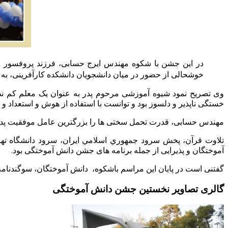
در این جشن با شکوه مهندس ایرج حسابی، فرزند پروفسور حس
خوشحالی از حضور در میان دانشجویان دانشکده کارآفرینی، به
وی تصریح نمود شیوه آموزشی مرحوم پدر به عنوان یک معلم کم نظی
خستگی ناپذیر و دلسوز بود و توانست با استفاده از هوش و استعداد و
مهندس حسابی، قدرت تحمل سختی ها را بزرگترین عامل موفقیت پدر دانست و تاکید کرد دکتر حسابی برای ت
تلاوت قرآن، پخش سرود جمهوري اسلامي ايران، سرود دانشگاه تهرا
آموختگان و پذیرایی از جمله برنامه های جشن دانش آموختگی بود.
گفتنی است در پایان این مراسم باشکوه، دانش آموختگان، سوگندنامه دانش آموختگی را قرائت کرد
گالری تصاویر نخستین جشن دانش آموختگی