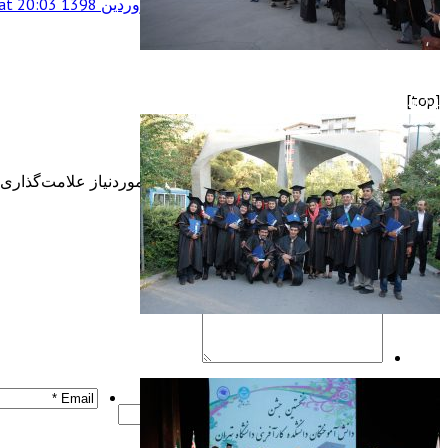
روش های فروش بیشتر - نودی
30 فروردین 1398 at 20:03
بی نظیر بود
[top]
jashn-94-24
Leave a Reply
نشانی ایمیل شما منتشر نخواهد شد.
بخش‌های موردنیاز علامت‌گذاری 
jashn-94-23