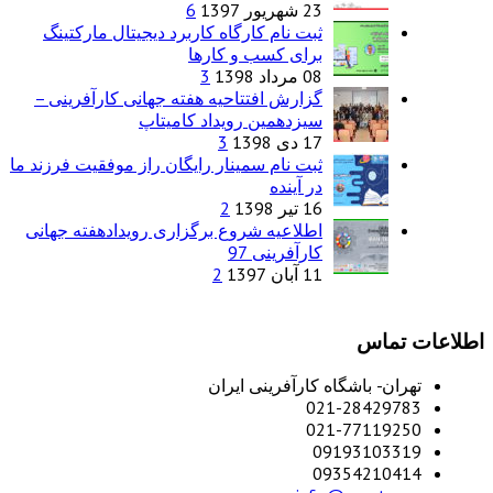
23 شهریور 1397
6
ثبت نام کارگاه کاربرد دیجیتال مارکتینگ
برای کسب و کارها
08 مرداد 1398
3
گزارش افتتاحیه هفته جهانی کارآفرینی –
سیزدهمین رویداد کامیتاپ
17 دی 1398
3
ثبت نام سمینار رایگان راز موفقیت فرزند ما
در آینده
16 تیر 1398
2
اطلاعیه شروع برگزاری رویدادهفته جهانی
کارآفرینی 97
11 آبان 1397
2
س
اشگاه کارآفرینی ایران
021-28
021-77
09193
09354