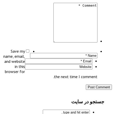
Save my
name, email,
and website
in this
browser for
the next time I c
 سایت