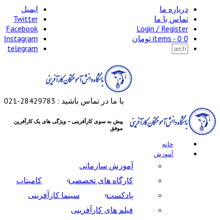
ا
ایمیل
 ما
Twitter
Facebook
Login / 
تومان
Instagram
telegram
با ما در تماس باشید : 28429783-021
پیش به سوی کارآفرینی – ویژگی های یک کارآفرین
موفق
ه
زش
آموزش سازمانی
کارگاه های تخصصی
کامیتاپ
پادکست
سینما کارآفرینی
فیلم های کارآفرینی