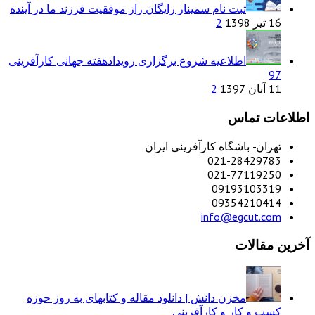
ثبت نام سمینار رایگان راز موفقیت فرزند ما در آینده
16 تیر 1398
2
اطلاعیه شروع برگزاری رویدادهفته جهانی کارآفرینی
97
11 آبان 1397
2
اطلاعات تماس
تهران- باشگاه کارآفرینی ایران
021-28429783
021-77119250
09193103319
09354210414
info@egcut.com
آخرین مقالات
مخزن دانش | دانلود مقاله و کتابهای به روز حوزه
کسب و کار و کارآفرینی