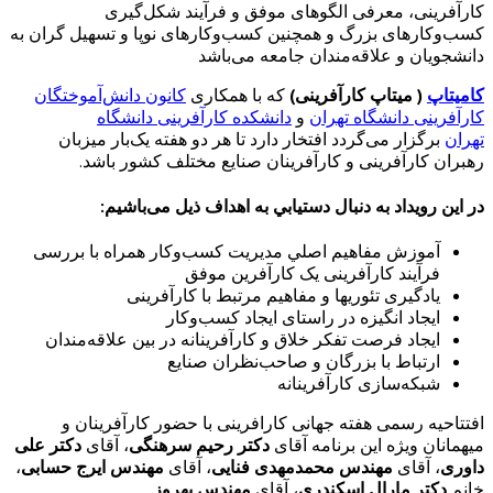
کارآفرینی، معرفی الگوهای موفق و فرآیند شکل‌گیری
کسب‌وکارهای بزرگ و همچنین کسب‌وکارهای نوپا و تسهیل گران به
دانشجویان و علاقه‌مندان جامعه می‌باشد
کامیتاپ
( میتاپ کارآفرینی)
که با همکاری
کانون دانش‌آموختگان
کارآفرینی دانشگاه تهران
و
دانشکده کارآفرینی دانشگاه
تهران
برگزار می‌گردد افتخار دارد تا هر دو هفته یک‌بار میزبان
رهبران کارآفرینی و کارآفرینان صنایع مختلف کشور باشد.
در این رویداد به دنبال دستيابي به اهداف ذيل می‌باشیم
:
آموزش مفاهیم اصلي مدیریت کسب‌وکار همراه با بررسی
فرآیند کارآفرینی یک کارآفرین موفق
یادگیری تئوری­ها و مفاهیم مرتبط با کارآفرینی
ایجاد انگیزه در راستای ایجاد کسب‌وکار
ایجاد فرصت تفکر خلاق و کارآفرینانه در بین علاقه‌مندان
ارتباط با بزرگان و صاحب‌نظران صنایع
شبکه‌سازی کارآفرینانه
افتتاحیه رسمی هفته جهانی کارافرینی با حضور کارآفرینان و
میهمانان ویژه این برنامه آقای
دکتر رحیم سرهنگی
، آقای
دکتر علی
داوری
، آقای
مهندس محمدمهدی فنایی
، آقای
مهندس ایرج حسابی
،
خانم
دکتر مارال اسکندری
، آقای
مهندس بهروز