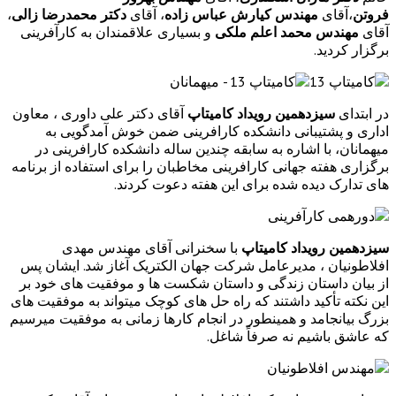
فروتن
،آقای
مهندس کیارش عباس زاده
، آقای
دکتر محمدرضا زالی
،
آقای
مهندس محمد اعلم ملکی
و بسیاری علاقمندان به کارآفرینی
برگزار کردید.
در ابتدای
سیزدهمین رویداد کامیتاپ
آقای دکتر علی داوری ، معاون
اداری و پشتیبانی دانشکده کارافرینی ضمن خوش آمدگویی به
میهمانان، با اشاره به سابقه چندین ساله دانشکده کارافرینی در
برگزاری هفته جهانی کارافرینی مخاطبان را برای استفاده از برنامه
های تدارک دیده شده برای این هفته دعوت کردند.
سیزدهمین رویداد کامیتاپ
با سخنرانی آقای مهندس مهدی
افلاطونیان ، مدیرعامل شرکت جهان الکتریک آغاز شد. ایشان پس
از بیان داستان زندگی و داستان شکست ها و موفقیت های خود بر
این نکته تأکید داشتند که راه حل های کوچک میتواند به موفقیت های
بزرگ بیانجامد و همینطور در انجام کارها زمانی به موفقیت میرسیم
که عاشق باشیم نه صرفاً شاغل.