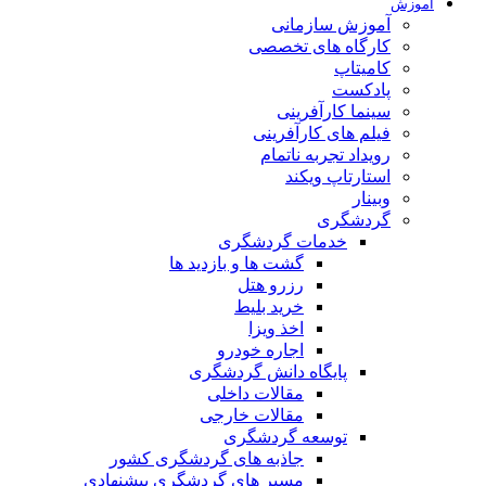
آموزش
آموزش سازمانی
کارگاه های تخصصی
کامیتاپ
پادکست
سینما کارآفرینی
فیلم های کارآفرینی
رویداد تجربه ناتمام
استارتاپ ویکند
وبینار
گردشگری
خدمات گردشگری
گشت ها و بازدید ها
رزرو هتل
خرید بلیط
اخذ ویزا
اجاره خودرو
پایگاه دانش گردشگری
مقالات داخلی
مقالات خارجی
توسعه گردشگری
جاذبه های گردشگری کشور
مسیر های گردشگری پیشنهادی