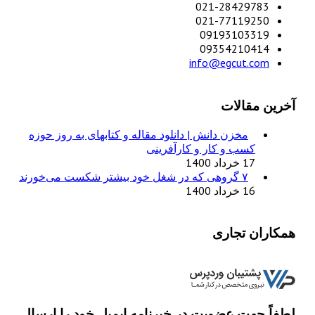
021-28429783
021-77119250
09193103319
09354210414
info@egcut.com
آخرین مقالات
مخزن دانش | دانلود مقاله و کتابهای به روز حوزه
کسب و کار و کارآفرینی
17 خرداد 1400
۷ گروهی که در شغل خود بیشتر شکست می‌خورند
16 خرداد 1400
همکاران تجاری
لطفاً جهت عضویت در خبرنامه ایمیل خود را ارسال