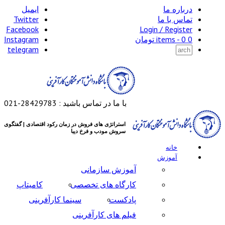
درباره ما
ایمیل
تماس با ما
Twitter
Facebook
Login / Register
0 items -
0
تومان
Instagram
telegram
با ما در تماس باشید : 28429783-021
استراتژی های فروش در زمان رکود اقتصادی | گفتگوی
سروش مودب و فرخ دیبا
خانه
آموزش
آموزش سازمانی
کارگاه های تخصصی
کامیتاپ
پادکست
سینما کارآفرینی
فیلم های کارآفرینی