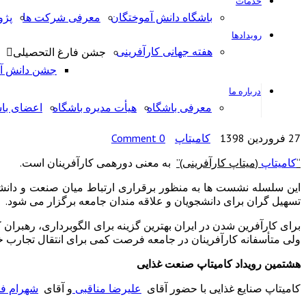
خدمات
باشگاه دانش آموختگان
معرفی شرکت ها
پژ
رویدادها
هفته جهانی کارآفرینی
جشن فارغ التحصیلی
جشن دانش آمو
درباره ما
معرفی باشگاه
هیأت مدیره باشگاه
اعضای با
27 فروردین 1398
کامیتاپ
0 Comment
“
کامیتاپ
(میتاپ کارآفرینی)”
به معنی دورهمی کارآفرینان است.
این سلسله نشست ها به منظور برقراری ارتباط میان صنعت و دانشگ
تسهیل گران برای دانشجویان و علاقه مندان جامعه برگزار می شود.
برای کارآفرین شدن در ایران بهترین گزینه برای الگوبرداری، رهبران 
ولی متأسفانه کارآفرینان در جامعه فرصت کمی برای انتقال تجارب خو
هشتمین رویداد کامیتاپ صنعت غذایی
کامیتاپ صنایع غذایی با حضور آقای
علیرضا مناقبی
و آقای
شهرام فخ