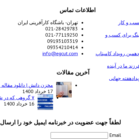
اطلاعات تماس
کسب و کار
تهران- باشگاه کارآفرینی ایران
021-28429783
تینگ برای کسب و
021-77119250
09193103319
09354210414
همین رویداد کامیتاپ
info@egcut.com
زند ما در آینده
آخرین مقالات
دادهفته جهانی
مخزن دانش | دانلود مقاله 
17 خرداد 1400
۷ گروهی که در شغل خود بیشتر شکست می‌خورند
16 خرداد 1400
لطفاً جهت عضویت در خبرنامه ایمیل خود را ارسال ن
Email