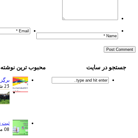
جستجو در سایت
محبوب ترین نوشته 
برگزا
23 شهریور 1397
ثبت ن
08 مرداد 1398