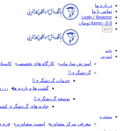
درباره ما
تماس با ما
Login / Register
0 items -
0
تومان
خانه
آموزش
آموزش سازمانی
کارگاه های تخصصی
کامیتا
گردشگری
خدمات گردشگری
گشت ها و بازدید ها
رزرو
توسعه گردشگری
جاذبه های گردشگری کشو
مشاوره
معرفی مرکز مشاوره
لیست مشاورین
فرم د