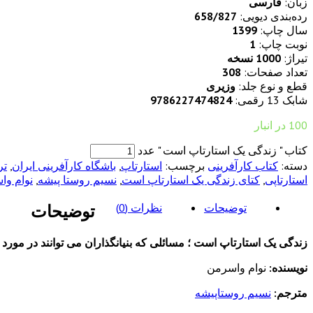
زبان:
فارسی
رده‌بندی دیویی:
658/827
سال چاپ:
1399
نوبت چاپ:
1
تیراژ:
1000 نسخه
تعداد صفحات:
308
قطع و نوع جلد:
وزیری
شابک 13 رقمی:
9786227474824
100 در انبار
کتاب " زندگی یک استارتاپ است " عدد
دسته:
کتاب کارآفرینی
برچسب:
استارتاپ
,
باشگاه کارآفرینی ایران
,
تر
استارتاپی
,
کتای زندگی یک استارتاپ است
,
نسیم روستا پیشه
,
نوام وا
توضیحات
نظرات (0)
توضیحات
زندگی یک استارتاپ است ؛ مسائلی که بنیانگذاران می توانند در مورد ان
نویسنده:
نوام واسرمن
مترجم:
نسیم روستاپیشه