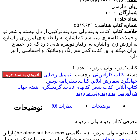
زبان
: فارسی
شمارگان
: ۱۰۰۰
تعداد جلد
: ۱
شماره کتاب شناسی
: ۵۵۱۹۶۳۱
خلاصه کتاب
: کتاب یدونه ولی مردونه ترکیبی از دل نوشته و شعر نو
‌و‌ جملات فلسفوی میبا شد که اشاره به رابطه های امروزی و اشاره
به ارزش زن و اشاره به رفتار دونفره هایی دارد که در اجتماع
ایران میکند و این کتاب کمی هم رنگ رومانتیک ‌و‌ احساسی را نیز
دارد.
کتاب " یدونه ولی مردونه " عدد
دسته:
کتاب کارآفرینی
برچسب:
بنیامیل رضایی
,
افزودن به سبد خرید
جهانگرد
,
سفارش آنلاین کتاب
,
سفرنامه نویس
,
کتاب آنلاین
,
کتاب شعر
,
کتابهای نایاب
,
گردشگری
,
هفته جهانی
کارآفرینی
,
یه دونه ولی مردونه
توضیحات
نظرات (0)
توضیحات
معرفی کتاب یدونه ولی مردونه
کتاب یدونه ولی مردونه (به انگلیسی be alone but be a man ) اولین
اثر
بنیامین رضایی
نویسنده و‌ جهانگرد ایرانی می باشد که در سال