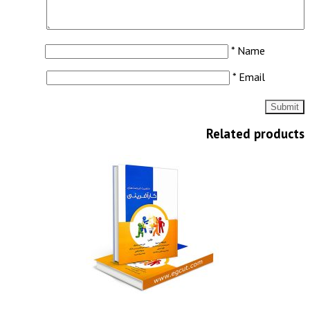
*
Name
*
Email
Related products