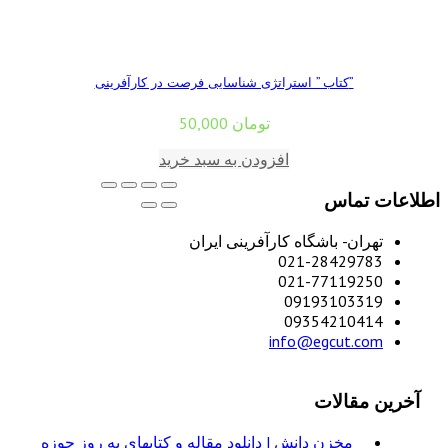
کتاب ” استراتژی شناسایی فرصت در کارآفرینی”
تومان
50,000
افزودن به سبد خرید
اطلاعات تماس
تهران- باشگاه کارآفرینی ایران
021-28429783
021-77119250
09193103319
09354210414
info@egcut.com
آخرین مقالات
مخزن دانش | دانلود مقاله و کتابهای به روز حوزه