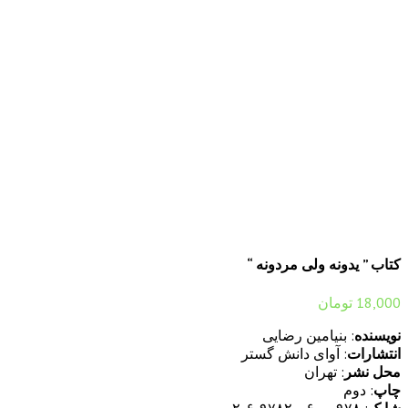
کتاب ” یدونه ولی مردونه “
18,000
تومان
نویسنده
: بنیامین رضایی
انتشارات
: آوای دانش گستر
محل نشر
: تهران
چاپ
: دوم
شابک
: ۹۷۸-۶۰۰-۹۷۸۲۰-۶-۲