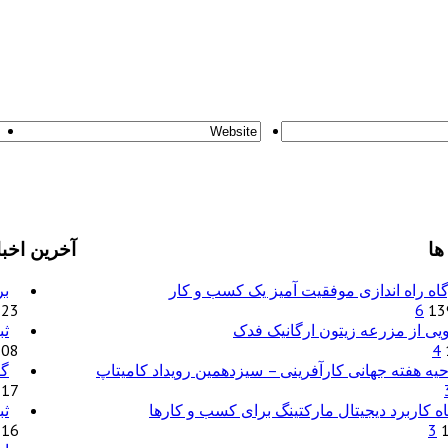
ها
آخرین اخبا
اه راه اندازی موفقیت آمیز یک کسب و کار
بر
6
23 شهریور 1397
ویی از مزرعه زیتون ارگانیک فدک
ثب
4
08 مرداد 1398
یه هفته جهانی کارآفرینی – سیزدهمین رویداد کامیتاپ
گز
17 دی 1398
اه کاربرد دیجیتال مارکتینگ برای کسب و کارها
ثب
3
16 تیر 1398