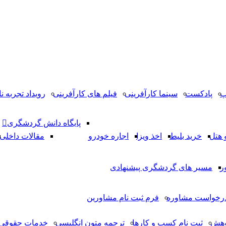
پ
پادکست
سینما کارآفرینی
فیلم های کارآفرینی
رویداد تجربه نا
پایگاه دانش گردشگری
 هتل
خرید بلیط
اخذ ویزا
اجاره خودرو
مقالات داخلی
ر
مسیر های گردشگری پیشنهادی
رخواست مشاوره
فرم ثبت نام مشاورین
وهش
ثبت نام کسب و کارها
ترجمه متون انگلیسی
خدمات حقوقی 