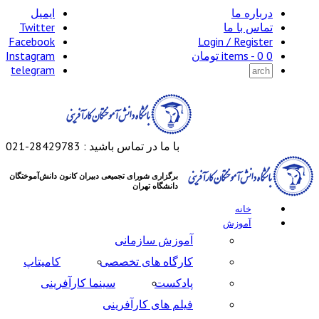
ه ما
ایمیل
با ما
Twitter
Facebook
Login / Reg
تومان
Instagram
telegram
با ما در تماس باشید : 28429783-021
برگزاری شورای تجمیعی دبیران کانون‌ دانش‌آموختگان
دانشگاه تهران
انه
موزش
آموزش سازمانی
کارگاه های تخصصی
کامیتاپ
پادکست
سینما کارآفرینی
فیلم های کارآفرینی