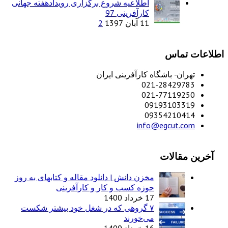
اطلاعیه شروع برگزاری رویدادهفته جهانی
کارآفرینی 97
11 آبان 1397
2
اس
- باشگاه کارآفرینی ایران
021-2842
021-7711
0919310
0935421
info@egcut
الات
مخزن دانش | دانلود مقاله و کتابهای به روز
حوزه کسب و کار و کارآفرینی
17 خرداد 1400
۷ گروهی که در شغل خود بیشتر شکست
می‌خورند
16 خرداد 1400