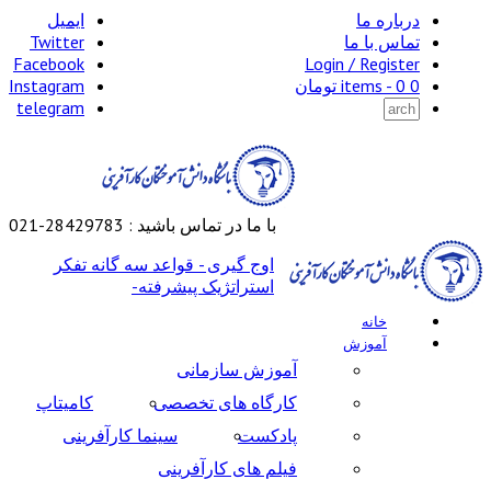
درباره ما
ایمیل
تماس با ما
Twitter
Facebook
Login / Register
0 items -
0
تومان
Instagram
telegram
با ما در تماس باشید : 28429783-021
اوج گیری - قواعد سه گانه تفکر
استراتژیک پیشرفته-
خانه
آموزش
آموزش سازمانی
کارگاه های تخصصی
کامیتاپ
پادکست
سینما کارآفرینی
فیلم های کارآفرینی