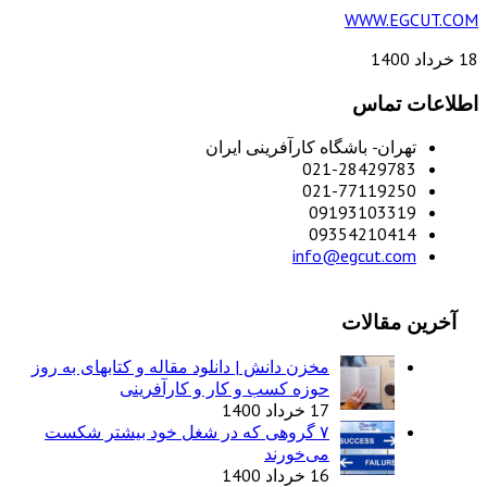
WWW.EGCUT.COM
18 خرداد 1400
اطلاعات تماس
تهران- باشگاه کارآفرینی ایران
021-28429783
021-77119250
09193103319
09354210414
info@egcut.com
آخرین مقالات
مخزن دانش | دانلود مقاله و کتابهای به روز
حوزه کسب و کار و کارآفرینی
17 خرداد 1400
۷ گروهی که در شغل خود بیشتر شکست
می‌خورند
16 خرداد 1400