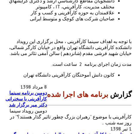
دانشجويان مقاطع كارشناسي ارشد و دکتری گرايش­هاي
مختلف مديريت، كارآفريني، IT ، کامپیوتر
علاقمندان به حوزه کارآفرینی و کسب و کار
صاحبان شرکت های کوچک و متوسط ایرانی
با توجه به اهداف سینما کارآفرینی ، محل برگزاری این رویداد
دانشکده کارآفرینی دانشگاه تهران واقع در خیابان کارگر شمالی،
خیابان شهید فرشی مقدم (شانزدهم ) سالن آمفی تئاتر می باشد.
مدت زمان اجرای برنامه 2 ساعت است.
کانون دانش آموختگان کارآفرینی دانشگاه تهران
8 مرداد 1398
گزارش
برنامه های اجرا شده
دومین برنامه سینما
کارآفرینی با سخنرانی
دکتر میر برگزار شد
دومین رویداد سینما
کارآفرینی با موضوع “رهبران بزرگ چطور تاثیر گذار هستند؟” در
روز سه شنب ..
1 تیر 1398