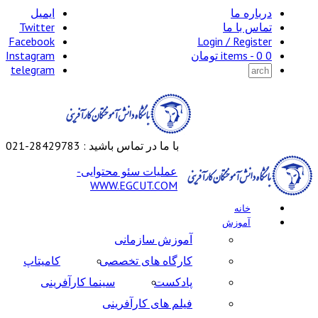
درباره ما
ایمیل
تماس با ما
Twitter
Facebook
Login / Register
0 items -
0
تومان
Instagram
telegram
با ما در تماس باشید : 28429783-021
عملیات سئو محتوایی-
WWW.EGCUT.COM
خانه
آموزش
آموزش سازمانی
کارگاه های تخصصی
کامیتاپ
پادکست
سینما کارآفرینی
فیلم های کارآفرینی