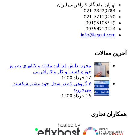
تهران- باشگاه کارآفرینی ایران
021-28429783
021-77119250
09193103319
09354210414
info@egcut.com
آخرین مقالات
مخزن دانش | دانلود مقاله و کتابهای به روز
حوزه کسب و کار و کارآفرینی
17 خرداد 1400
۷ گروهی که در شغل خود بیشتر شکست
می‌خورند
16 خرداد 1400
همکاران تجاری