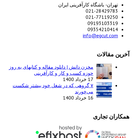
تهران- باشگاه کارآفرینی ایران
021-28429783
021-77119250
09193103319
09354210414
info@egcut.com
آخرین مقالات
مخزن دانش | دانلود مقاله و کتابهای به روز
حوزه کسب و کار و کارآفرینی
17 خرداد 1400
۷ گروهی که در شغل خود بیشتر شکست
می‌خورند
16 خرداد 1400
همکاران تجاری