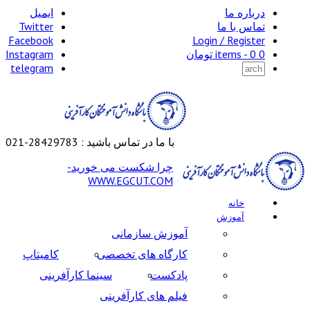
درباره ما
ایمیل
تماس با ما
Twitter
Facebook
Login / Register
0 items -
0
تومان
Instagram
telegram
با ما در تماس باشید : 28429783-021
چرا شکست می خورید-
WWW.EGCUT.COM
خانه
آموزش
آموزش سازمانی
کارگاه های تخصصی
کامیتاپ
پادکست
سینما کارآفرینی
فیلم های کارآفرینی