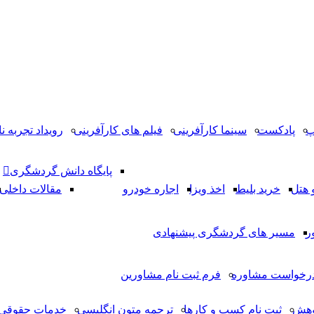
پ
پادکست
سینما کارآفرینی
فیلم های کارآفرینی
رویداد تجربه نا
پایگاه دانش گردشگری
 هتل
خرید بلیط
اخذ ویزا
اجاره خودرو
مقالات داخلی
ر
مسیر های گردشگری پیشنهادی
رخواست مشاوره
فرم ثبت نام مشاورین
وهش
ثبت نام کسب و کارها
ترجمه متون انگلیسی
خدمات حقوقی 