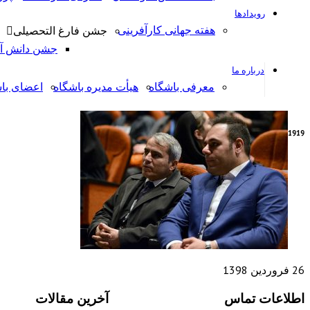
رویدادها
هفته جهانی کارآفرینی
جشن فارغ التحصیلی
جشن دانش آمو
درباره ما
معرفی باشگاه
هیأت مدیره باشگاه
اعضای با
19
19
26 فروردین 1398
اطلاعات تماس
آخرین مقالات