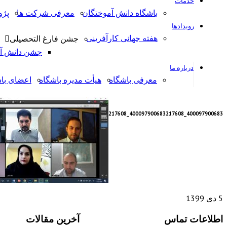
خدمات
باشگاه دانش آموختگان
معرفی شرکت ها
پژ
رویدادها
هفته جهانی کارآفرینی
جشن فارغ التحصیلی
جشن دانش آمو
درباره ما
معرفی باشگاه
هیأت مدیره باشگاه
اعضای با
400097900683_217608
400097900683_217608
5 دی 1399
اطلاعات تماس
آخرین مقالات