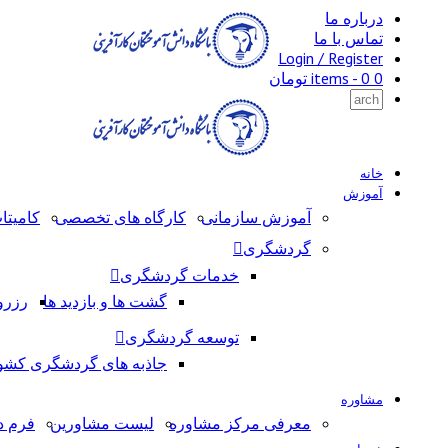
درباره ما
تماس با ما
Login / Register
0 items -
0
تومان
خانه
آموزش
آموزش سازمانی
کارگاه های تخصصی
کامیتا
گردشگری
خدمات گردشگری
گشت ها و بازدید ها
رزرو
توسعه گردشگری
جاذبه های گردشگری کشو
مشاوره
معرفی مرکز مشاوره
لیست مشاورین
فرم د