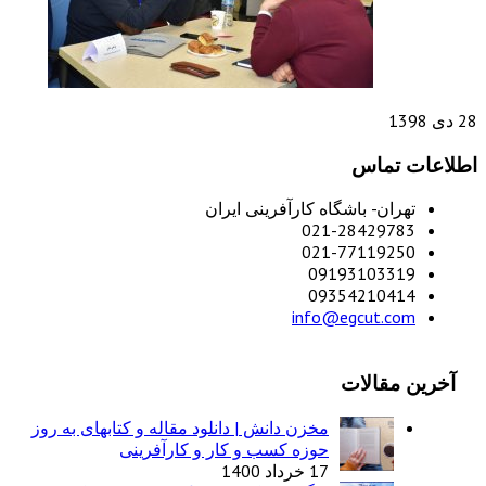
28 دی 1398
اطلاعات تماس
تهران- باشگاه کارآفرینی ایران
021-28429783
021-77119250
09193103319
09354210414
info@egcut.com
آخرین مقالات
مخزن دانش | دانلود مقاله و کتابهای به روز
حوزه کسب و کار و کارآفرینی
17 خرداد 1400