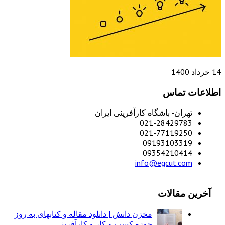
14 خرداد 1400
اطلاعات تماس
تهران- باشگاه کارآفرینی ایران
021-28429783
021-77119250
09193103319
09354210414
info@egcut.com
آخرین مقالات
مخزن دانش | دانلود مقاله و کتابهای به روز
حوزه کسب و کار و کارآفرینی