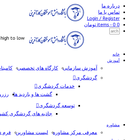
درباره ما
تماس با ما
Login / Register
0 items -
0
تومان
: high to low
خانه
آموزش
آموزش سازمانی
کارگاه های تخصصی
کامیتا
گردشگری
خدمات گردشگری
گشت ها و بازدید ها
رزرو
توسعه گردشگری
جاذبه های گردشگری کشو
مشاوره
معرفی مرکز مشاوره
لیست مشاورین
فرم د