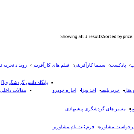
Showing all 3 results
Sorted by price
پ
پادکست
سینما کارآفرینی
فیلم های کارآفرینی
رویداد تجربه نا
پایگاه دانش گردشگری
 هتل
خرید بلیط
اخذ ویزا
اجاره خودرو
مقالات داخلی
ر
مسیر های گردشگری پیشنهادی
رخواست مشاوره
فرم ثبت نام مشاورین