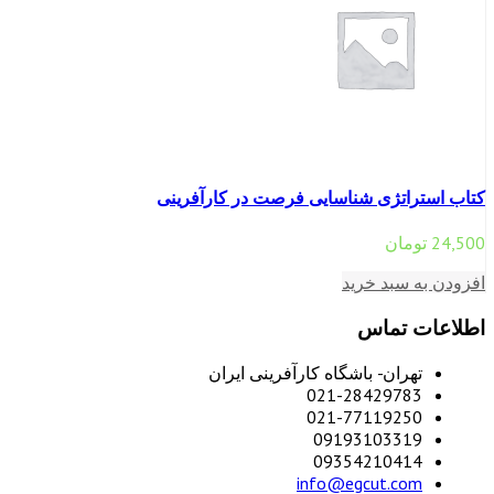
کتاب استراتژی شناسایی فرصت در کارآفرینی
24,500
تومان
افزودن به سبد خرید
اطلاعات تماس
تهران- باشگاه کارآفرینی ایران
021-28429783
021-77119250
09193103319
09354210414
info@egcut.com