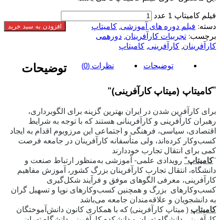
فیلم کامیتاپ 1 عدد
دسته:
فیلم دوره های آموزشی
,
کامیتاپ
افزودن به سبد خرید
برچسب:
تجربیات کارآفرینان
,
دورهمی
کارآفرینان
,
کارآفرینی
,
کامیتاپ
توضیحات
نظرات (0)
توضیحات
“کامیتاپ (میتاپ کارآفرینی)”
برای کارآفرین شدن در ایران بهترین گزینه برای الگوبرداری،
رهبران کارآفرینی و کارآفرینانی هستند که با توجه به شرایط
اقتصادی، سیاسی، فرهنگی و اجتماعی این مرزوبوم اقدام به ایجاد
کسب‌وکار کرده‌اند، ولی متأسفانه کارآفرینان در جامعه فرصت
کمی برای انتقال تجارب خوددارند
“
کامیتاپ
“
رویدادی علمی- آموزشی به‌منظور ارتباط صنعت و
دانشگاه، انتقال تجارب کارآفرینان بزرگ کشور، آموزش مفاهیم
کارآفرینی، معرفی الگوهای موفق و فرآیند شکل‌گیری
کسب‌وکارهای بزرگ و همچنین کسب‌وکارهای نوپا و تسهیل گران
به دانشجویان و علاقه‌مندان جامعه می‌باشد
کامیتاپ
( میتاپ کارآفرینی) که با همکاری کانون دانش‌آموختگان
کارآفرینی دانشگاه تهران و دانشکده کارآفرینی دانشگاه تهران