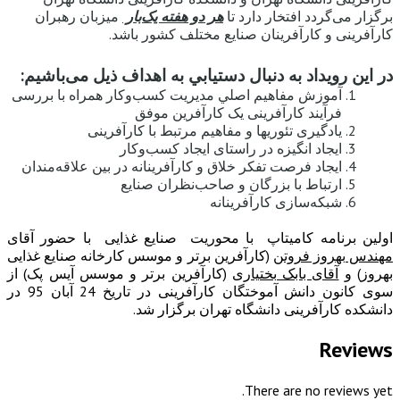
برگزار می‌گردد افتخار دارد تا
هر دو هفته یک‌بار
میزبان رهبران
کارآفرینی و کارآفرینان صنایع مختلف کشور باشد.
در این رویداد به دنبال دستيابي به اهداف ذيل می‌باشیم:
آموزش مفاهیم اصلي مدیریت کسب‌وکار همراه با بررسی
فرآیند کارآفرینی یک کارآفرین موفق
یادگیری تئوری­ها و مفاهیم مرتبط با کارآفرینی
ایجاد انگیزه در راستای ایجاد کسب‌وکار
ایجاد فرصت تفکر خلاق و کارآفرینانه در بین علاقه‌مندان
ارتباط با بزرگان و صاحب‌نظران صنایع
شبکه‌سازی کارآفرینانه
اولین برنامه کامیتاپ با محوریت صنایع غذایی با حضور آقای
مهندس بهروز فروتن
(کارآفرین برتر و موسس کارخانه صنایع غذایی
بهروز) و
آقای بابک بختیاری
(کارآفرین برتر و موسس آیس پک) از
سوی کانون دانش آموختگان کارآفرینی در تاریخ 24 آبان 95 در
دانشکده کارآفرینی دانشگاه تهران برگزار شد.
Reviews
There are no reviews yet.