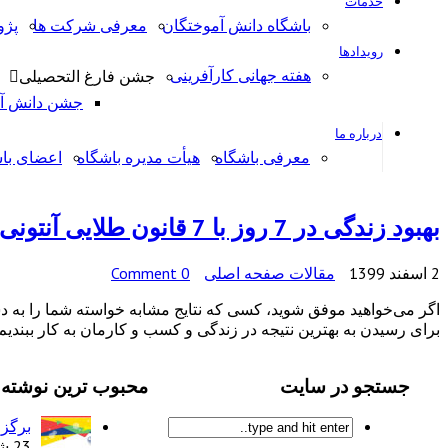
خدمات
باشگاه دانش آموختگان
معرفی شرکت ها
پژ
رویدادها
هفته جهانی کارآفرینی
جشن فارغ التحصیلی
جشن دانش آمو
درباره ما
معرفی باشگاه
هیأت مدیره باشگاه
اعضای با
بهبود زندگی در 7 روز با 7 قانون طلایی آنتونی رابینز
2 اسفند 1399
مقالات صفحه اصلی
0 Comment
اگر می‌خواهید موفق شوید، کسی که نتایج مشابه خواسته شما را به دست آ
برای رسیدن به بهترین نتیجه در زندگی و کسب و کارمان به کار ببندیم.
جستجو در سایت
محبوب ترین نوشته 
برگزا
23 شهریور 1397