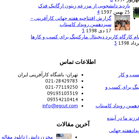
بازدید دانشجویی از مزرعه زیتون ارگانیک فدک
25 بهمن 1397
4
گزارش افتتاحیه هفته جهانی کارآفرینی –
سیزدهمین رویداد کامیتاپ
17 دی 1398
3
ام کارگاه کاربرد دیجیتال مارکتینگ برای کسب و کارها
3
اطلاعات تماس
کسب و کار
تهران- باشگاه کارآفرینی ایران
021-28429783
تینگ برای کسب و
021-77119250
09193103319
09354210414
همین رویداد کامیتاپ
info@egcut.com
زند ما در آینده
آخرین مقالات
دادهفته جهانی
مخزن دانش | دانلود مقاله 