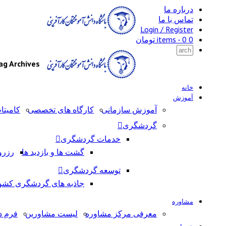
درباره ما
تماس با ما
Login / Register
0 items -
0
تومان
Tag Archives: بازاریابی از طریق رسانه های ا
خانه
آموزش
آموزش سازمانی
کارگاه های تخصصی
کامیتا
گردشگری
خدمات گردشگری
گشت ها و بازدید ها
رزرو
توسعه گردشگری
جاذبه های گردشگری کشو
مشاوره
معرفی مرکز مشاوره
لیست مشاورین
فرم د