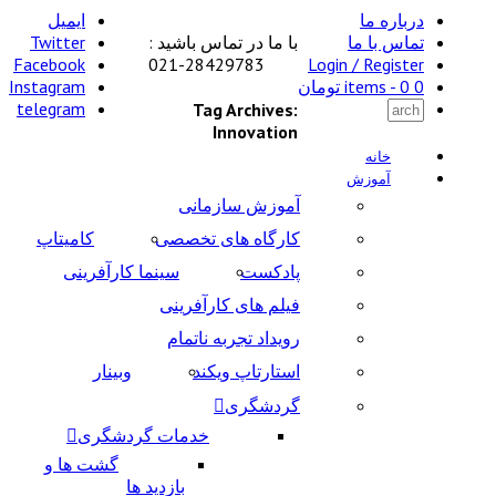
درباره ما
ایمیل
تماس با ما
با ما در تماس باشید :
Twitter
Facebook
28429783-021
Login / Register
0 items -
0
تومان
Instagram
telegram
Tag Archives:
Innovation
خانه
آموزش
آموزش سازمانی
کارگاه های تخصصی
کامیتاپ
پادکست
سینما کارآفرینی
فیلم های کارآفرینی
رویداد تجربه ناتمام
استارتاپ ویکند
وبینار
گردشگری
خدمات گردشگری
گشت ها و
بازدید ها