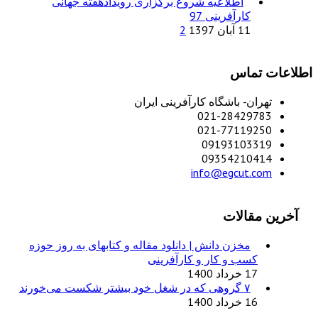
اطلاعیه شروع برگزاری رویدادهفته جهانی
کارآفرینی 97
11 آبان 1397
2
اطلاعات تماس
تهران- باشگاه کارآفرینی ایران
021-28429783
021-77119250
09193103319
09354210414
info@egcut.com
آخرین مقالات
مخزن دانش | دانلود مقاله و کتابهای به روز حوزه
کسب و کار و کارآفرینی
17 خرداد 1400
۷ گروهی که در شغل خود بیشتر شکست می‌خورند
16 خرداد 1400