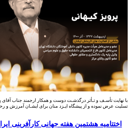
با نهایت تأسـف و تـأثر درگذشـت دوست و همکار ارجمند جناب آقای پرو
تسلیت عرض نموده و از پیشگاه ایـزد منان برای ایشـان آمرزش و رحمت
اختتامیه هشتمین هفته جهانی کارآفرینی ایرا