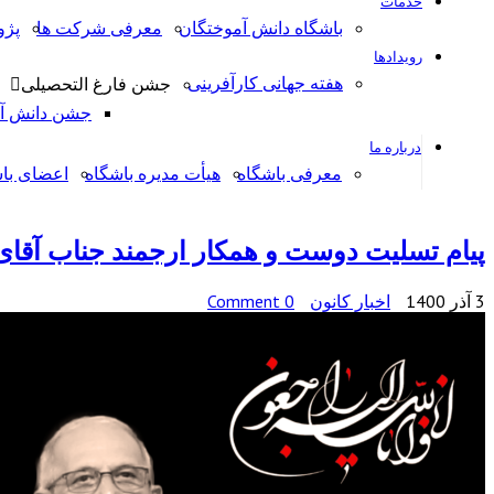
خدمات
باشگاه دانش آموختگان
معرفی شرکت ها
پژ
رویدادها
هفته جهانی کارآفرینی
جشن فارغ التحصیلی
جشن دانش آمو
درباره ما
معرفی باشگاه
هیأت مدیره باشگاه
اعضای با
پیام تسلیت دوست و همکار ارجمند جناب آقای 
3 آذر 1400
اخبار کانون
0 Comment