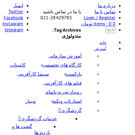
درباره ما
ایمیل
تماس با ما
با ما در تماس باشید :
Twitter
Facebook
28429783-021
Login / Register
0 items -
0
تومان
Instagram
telegram
Tag Archives:
متدولوژی
خانه
آموزش
آموزش سازمانی
کارگاه های تخصصی
کامیتاپ
پادکست
سینما کارآفرینی
فیلم های کارآفرینی
رویداد تجربه ناتمام
استارتاپ ویکند
وبینار
گردشگری
خدمات گردشگری
گشت ها و
بازدید ها