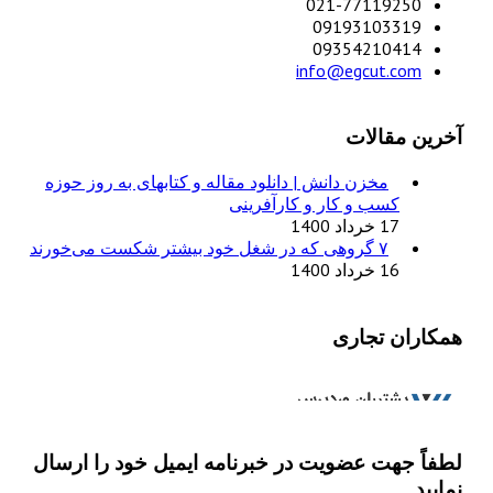
021-77119250
09193103319
09354210414
info@egcut.com
آخرین مقالات
مخزن دانش | دانلود مقاله و کتابهای به روز حوزه
کسب و کار و کارآفرینی
17 خرداد 1400
۷ گروهی که در شغل خود بیشتر شکست می‌خورند
16 خرداد 1400
همکاران تجاری
لطفاً جهت عضویت در خبرنامه ایمیل خود را ارسال
نمایید