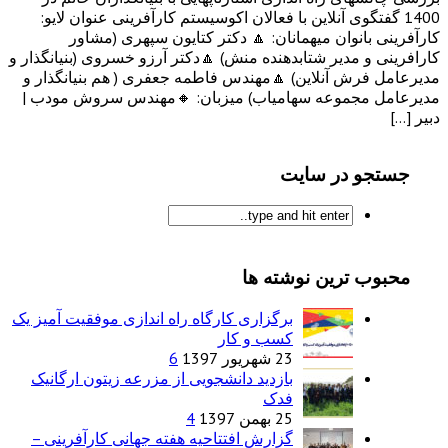
1400 گفتگوی آنلاین با فعالان اکوسیستم کارآفرینی عنوان لایو:
کارآفرینی بانوان میهمانان: 🔼 دکتر کتایون سپهری (مشاور
کارافرینی و مدیر شتابدهنده منش) 🔼دکتر آرزو خسروی (بنیانگذار و
مدیرعامل فرش آنلاین) 🔼مهندس فاطمه جعفری ( هم بنیانگذار و
مدیرعامل مجموعه سهامیاب) میزبان: 🔸مهندس سروش مودب |
دبیر […]
جستجو در سایت
محبوب ترین نوشته ها
برگزاری کارگاه راه اندازی موفقیت آمیز یک
کسب و کار
23 شهریور 1397
6
بازدید دانشجویی از مزرعه زیتون ارگانیک
فدک
25 بهمن 1397
4
گزارش افتتاحیه هفته جهانی کارآفرینی –