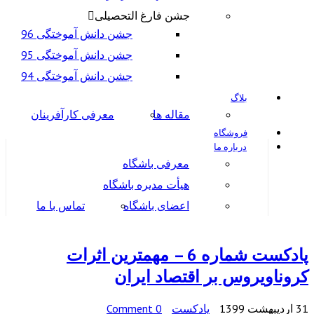
جشن فارغ التحصیلی
جشن دانش آموختگی 96
جشن دانش آموختگی 95
جشن دانش آموختگی 94
بلاگ
مقاله ها
معرفی کارآفرینان
فروشگاه
درباره ما
معرفی باشگاه
هیأت مدیره باشگاه
اعضای باشگاه
تماس با ما
پادکست شماره 6 – مهمترین اثرات
کروناویروس بر اقتصاد ایران
31 اردیبهشت 1399
پادکست
0 Comment