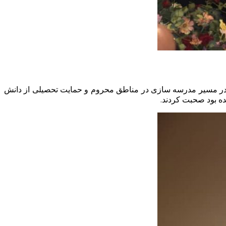
آغاز پنل اول سمینار کارآفرینی اجتماعی ، خانم زهرا گیتی نژاد ضمن معرفی مؤسسه مردم نهاد مهر گیتی، به سابقه 14 ساله این NGO در مسیر مدرسه سازی در مناطق محروم و حمایت تحصیلی از دانش
ده بود صحبت کردند.