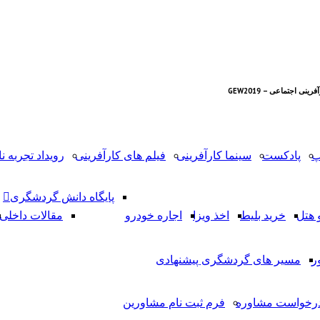
نی اجتماعی – GEW2019
پ
پادکست
سینما کارآفرینی
فیلم های کارآفرینی
رویداد تجربه نا
پایگاه دانش گردشگری
 هتل
خرید بلیط
اخذ ویزا
اجاره خودرو
مقالات داخلی
ر
مسیر های گردشگری پیشنهادی
رخواست مشاوره
فرم ثبت نام مشاورین