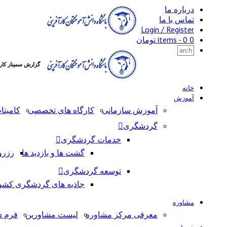
درباره ما
تماس با ما
Login / Register
0 items -
0
تومان
گزارش سمینار کارآفری
خانه
آموزش
آموزش سازمانی
کارگاه های تخصصی
کامیتا
گردشگری
خدمات گردشگری
گشت ها و بازدید ها
رزرو
توسعه گردشگری
جاذبه های گردشگری کشو
مشاوره
معرفی مرکز مشاوره
لیست مشاورین
فرم د