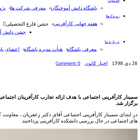
خدمات
باشگاه دانش آموختگان
معرفی شرکت ها
پژ
رویدادها
هفته جهانی کارآفرینی
جشن فارغ التحصیلی
جشن دانش آمو
درباره ما
معرفی باشگاه
هیأت مدیره باشگاه
اعضای با
28 دی 1398
اخبار کانون
0 Comment
برگزار شد.
در ابتدای سمینار کارآفرینی اجتماعی آقای دکتر زعفریان ، معاو
های اجتماعی در حال بررسی دانشکده کارآفرینی پرداختند.