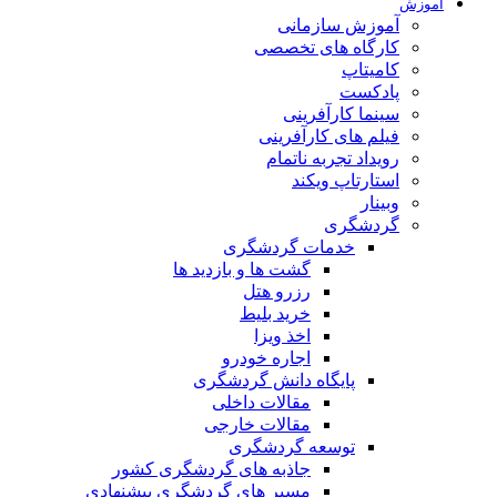
آموزش
آموزش سازمانی
کارگاه های تخصصی
کامیتاپ
پادکست
سینما کارآفرینی
فیلم های کارآفرینی
رویداد تجربه ناتمام
استارتاپ ویکند
وبینار
گردشگری
خدمات گردشگری
گشت ها و بازدید ها
رزرو هتل
خرید بلیط
اخذ ویزا
اجاره خودرو
پایگاه دانش گردشگری
مقالات داخلی
مقالات خارجی
توسعه گردشگری
جاذبه های گردشگری کشور
مسیر های گردشگری پیشنهادی