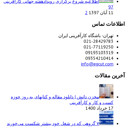
اطلاعیه شروع برگزاری رویدادهفته جهانی کارآفرینی
97
11 آبان 1397
2
اطلاعات تماس
تهران- باشگاه کارآفرینی ایران
021-28429783
021-77119250
09193103319
09354210414
info@egcut.com
آخرین مقالات
مخزن دانش | دانلود مقاله و کتابهای به روز حوزه
کسب و کار و کارآفرینی
17 خرداد 1400
۷ گروهی که در شغل خود بیشتر شکست می‌خورند