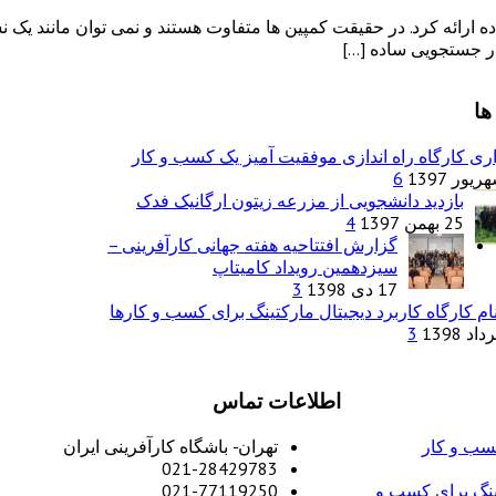
ارائه کرد. در حقیقت کمپین ها متفاوت هستند و نمی توان مانند یک ن
. در جستجویی ساده […]
ها
ری کارگاه راه اندازی موفقیت آمیز یک کسب و کار
6
بازدید دانشجویی از مزرعه زیتون ارگانیک فدک
25 بهمن 1397
4
گزارش افتتاحیه هفته جهانی کارآفرینی –
سیزدهمین رویداد کامیتاپ
17 دی 1398
3
ام کارگاه کاربرد دیجیتال مارکتینگ برای کسب و کارها
3
اطلاعات تماس
کسب و کار
تهران- باشگاه کارآفرینی ایران
021-28429783
تینگ برای کسب و
021-77119250