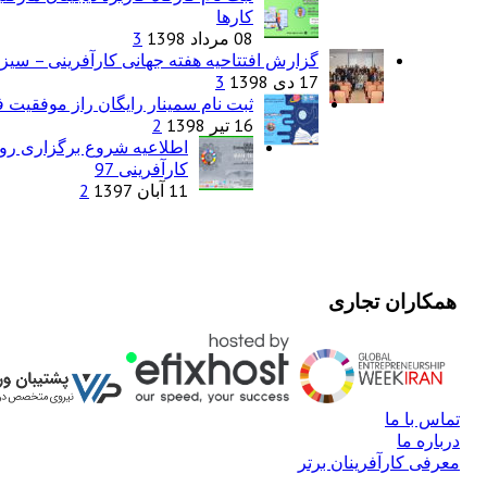
کارها
08 مرداد 1398
3
گزارش افتتاحیه هفته جهانی کارآفرینی – سیزد
17 دی 1398
3
ثبت نام سمینار رایگان راز موفقیت فر
16 تیر 1398
2
اطلاعیه شروع برگزاری روی
کارآفرینی 97
11 آبان 1397
2
همکاران تجاری
تماس با ما
درباره ما
معرفی کارآفرینان برتر