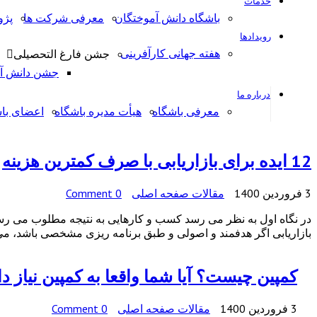
خدمات
باشگاه دانش آموختگان
معرفی شرکت ها
پژ
رویدادها
هفته جهانی کارآفرینی
جشن فارغ التحصیلی
جشن دانش آمو
درباره ما
معرفی باشگاه
هیأت مدیره باشگاه
اعضای با
12 ایده برای بازاریابی با صرف کمترین هزینه
3 فروردین 1400
مقالات صفحه اصلی
0 Comment
در نگاه اول به نظر می رسد کسب و کارهایی به نتیجه مطلوب می رسند که
بازاریابی اگر هدفمند و اصولی و طبق برنامه ریزی مشخصی باشد، می 
کمپین چیست؟ آيا شما واقعا به كمپين نياز دا
3 فروردین 1400
مقالات صفحه اصلی
0 Comment