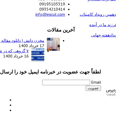
09193103319
09354210414
همین رویداد کامیتاپ
info@egcut.com
زند ما در آینده
آخرین مقالات
دادهفته جهانی
مخزن دانش | دانلود مقاله 
17 خرداد 1400
۷ گروهی که در شغل خود بیشتر شکست می‌خورند
16 خرداد 1400
لطفاً جهت عضویت در خبرنامه ایمیل خود را ارسال ن
Email