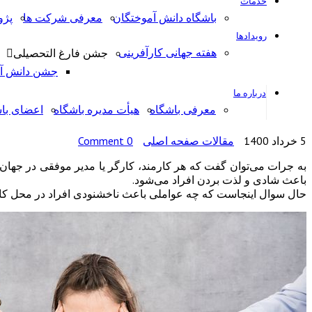
خدمات
باشگاه دانش آموختگان
معرفی شرکت ها
پژ
رویدادها
هفته جهانی کارآفرینی
جشن فارغ التحصیلی
جشن دانش آمو
درباره ما
معرفی باشگاه
هیأت مدیره باشگاه
اعضای با
5 خرداد 1400
مقالات صفحه اصلی
0 Comment
به جرات می‌توان گفت که هر کارمند، کارگر یا مدیر موفقی در جهان ب
باعث شادی و لذت بردن افراد می‌شود.
حال سوال اینجاست که چه عواملی باعث ناخشنودی افراد در محل کا