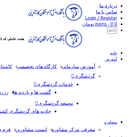
درباره ما
تماس با ما
Login / Register
0 items -
0
تومان
هفت عاملی که با
خانه
آموزش
آموزش سازمانی
کارگاه های تخصصی
کامیتا
گردشگری
خدمات گردشگری
گشت ها و بازدید ها
رزرو
توسعه گردشگری
جاذبه های گردشگری کشو
مشاوره
معرفی مرکز مشاوره
لیست مشاورین
فرم د