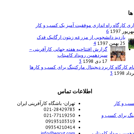
ها
ری کارگاه راه اندازی موفقیت آمیز یک کسب و کار
6
بازدید دانشجویی از مزرعه زیتون ارگانیک فدک
25 بهمن 1397
4
گزارش افتتاحیه هفته جهانی کارآفرینی –
سیزدهمین رویداد کامیتاپ
17 دی 1398
3
ام کارگاه کاربرد دیجیتال مارکتینگ برای کسب و کارها
3
اطلاعات تماس
کسب و کار
تهران- باشگاه کارآفرینی ایران
021-28429783
تینگ برای کسب و
021-77119250
09193103319
09354210414
همین رویداد کامیتاپ
info@egcut.com