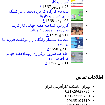
کسب و کار
23 شهریور 1397
6
ثبت نام کارگاه کاربرد دیجیتال مارکتینگ
برای کسب و کارها
08 مرداد 1398
3
گزارش افتتاحیه هفته جهانی کارآفرینی –
سیزدهمین رویداد کامیتاپ
17 دی 1398
3
ثبت نام سمینار رایگان راز موفقیت فرزند ما
در آینده
16 تیر 1398
2
اطلاعیه شروع برگزاری رویدادهفته جهانی
کارآفرینی 97
11 آبان 1397
2
اطلاعات تماس
تهران- باشگاه کارآفرینی ایران
021-28429783
021-77119250
09193103319